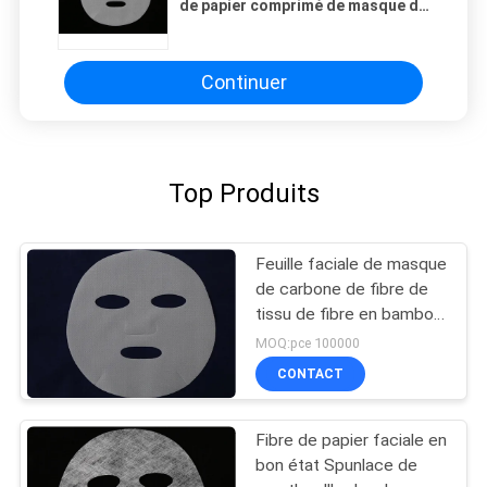
de papier comprimé de masque de
DIY pour des soins de la peau
Continuer
Top Produits
Feuille faciale de masque
de carbone de fibre de
tissu de fibre en bambou
non-tissée en bambou
MOQ:pce 100000
de carbone
CONTACT
Fibre de papier faciale en
bon état Spunlace de