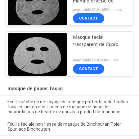
menthe d'herbe de
feuille de masque
negotiable MOQ:5000 pièces
d'herbe avec la surface
CONTACT
douce
Masque facial
transparent de Cupro
negotiable MOQ:50000pcs
CONTACT
masque de papier facial
Feuille sèche de nettoyage de masque protecteur de feuilles
faciales noires non-tissées de masque de tissu de
cosmétiques de beauté de nouveau produit de tendance
Feuille faciale non tissée de masque de Binchoutan Fibier
Spunlace Binchoutan