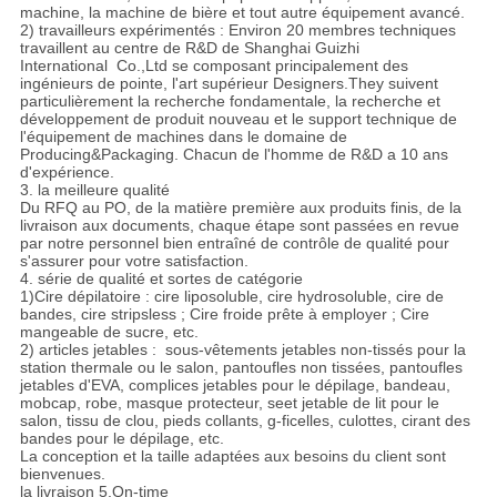
machine, la machine de bière et tout autre équipement avancé.
2) travailleurs expérimentés : Environ 20 membres techniques
travaillent au centre de R&D de Shanghai Guizhi
International Co.,Ltd se composant principalement des
ingénieurs de pointe, l'art supérieur Designers.They suivent
particulièrement la recherche fondamentale, la recherche et
développement de produit nouveau et le support technique de
l'équipement de machines dans le domaine de
Producing&Packaging. Chacun de l'homme de R&D a 10 ans
d'expérience.
3. la meilleure qualité
Du RFQ au PO, de la matière première aux produits finis, de la
livraison aux documents, chaque étape sont passées en revue
par notre personnel bien entraîné de contrôle de qualité pour
s'assurer pour votre satisfaction.
4. série de qualité et sortes de catégorie
1)Cire dépilatoire : cire liposoluble, cire hydrosoluble, cire de
bandes, cire stripsless ; Cire froide prête à employer ; Cire
mangeable de sucre, etc.
2) articles jetables : sous-vêtements jetables non-tissés pour la
station thermale ou le salon, pantoufles non tissées, pantoufles
jetables d'EVA, complices jetables pour le dépilage, bandeau,
mobcap, robe, masque protecteur, seet jetable de lit pour le
salon, tissu de clou, pieds collants, g-ficelles, culottes, cirant des
bandes pour le dépilage, etc.
La conception et la taille adaptées aux besoins du client sont
bienvenues.
la livraison 5.On-time