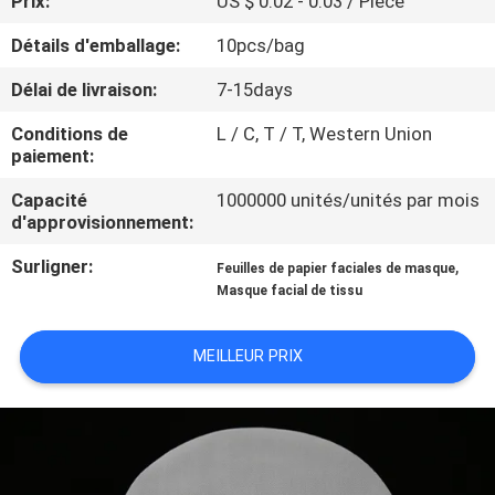
Prix:
US $ 0.02 - 0.03 / Piece
Détails d'emballage:
10pcs/bag
CONTRÔLE
DE
Délai de livraison:
7-15days
QUALITÉ
Conditions de
L / C, T / T, Western Union
paiement:
CONTACTEZ-
Capacité
1000000 unités/unités par mois
d'approvisionnement:
NOUS
Surligner:
,
Feuilles de papier faciales de masque
Masque facial de tissu
DEMANDEZ
UNE
MEILLEUR PRIX
CITATION
NOUVELLES