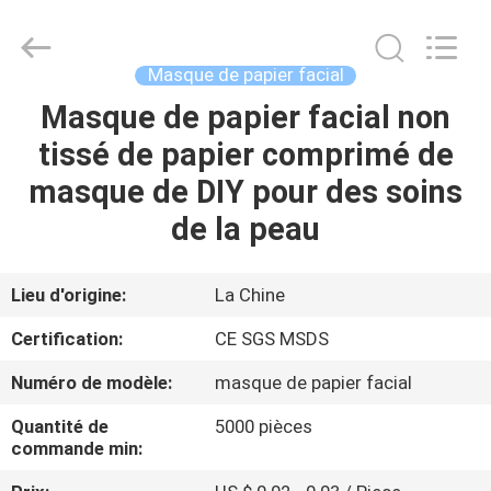
tissu
Fournisseur.
Copyright
©
2015
Masque de papier facial
-
2025
spunlacenonwovenfabric.com.
Masque de papier facial non
MAISON
All
Rights
tissé de papier comprimé de
Reserved.
Developed
by
PRODUITS
masque de DIY pour des soins
ECER
de la peau
À
PROPOS
Lieu d'origine:
La Chine
DE
Certification:
CE SGS MSDS
NOUS
Numéro de modèle:
masque de papier facial
Quantité de
5000 pièces
VISITE
commande min:
D'USINE