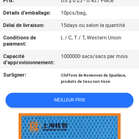
Prix:
US $ 0.25 - 0.45 / Piece
Détails d'emballage:
10pcs/bag,
CONTRÔLE
DE
Délai de livraison:
15days ou selon la quantité
QUALITÉ
Conditions de
L / C, T / T, Western Union
paiement:
CONTACTEZ-
Capacité
1000000 sacs/sacs par mois
d'approvisionnement:
NOUS
Surligner:
,
Chiffons de Nonwoven de Spunlace
produits de tissu non tissé
NOUVELLES
MEILLEUR PRIX
DEMANDEZ
UNE
CITATION