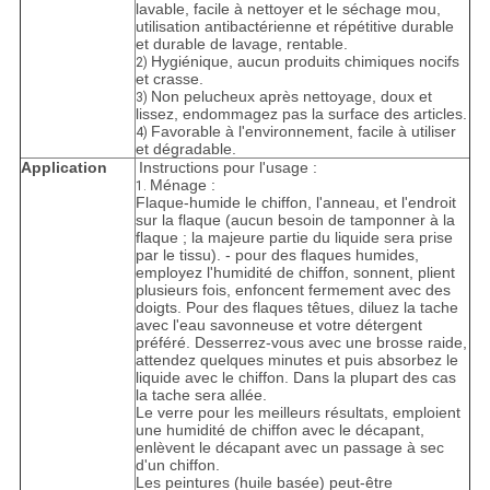
lavable, facile à nettoyer et le séchage mou,
utilisation antibactérienne et répétitive durable
et durable de lavage, rentable.
Hygiénique, aucun produits chimiques nocifs
2)
et crasse.
Non pelucheux après nettoyage, doux et
3)
lissez, endommagez pas la surface des articles.
Favorable à l'environnement, facile à utiliser
4)
et dégradable.
Application
Instructions pour l'usage :
Ménage :
1.
Flaque-humide le chiffon, l'anneau, et l'endroit
sur la flaque (aucun besoin de tamponner à la
flaque ; la majeure partie du liquide sera prise
par le tissu). - pour des flaques humides,
employez l'humidité de chiffon, sonnent, plient
plusieurs fois, enfoncent fermement avec des
doigts. Pour des flaques têtues, diluez la tache
avec l'eau savonneuse et votre détergent
préféré. Desserrez-vous avec une brosse raide,
attendez quelques minutes et puis absorbez le
liquide avec le chiffon. Dans la plupart des cas
la tache sera allée.
Le verre pour les meilleurs résultats, emploient
une humidité de chiffon avec le décapant,
enlèvent le décapant avec un passage à sec
d'un chiffon.
Les peintures (huile basée) peut-être