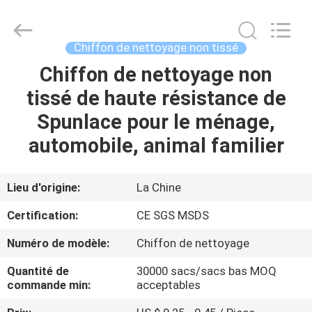
New
Material
CO.,LTD.
All
Rights
Chiffon de nettoyage non tissé
Reserved.
Developed
Chiffon de nettoyage non
MAISON
by
ECER
tissé de haute résistance de
PRODUITS
Spunlace pour le ménage,
automobile, animal familier
À
PROPOS
Lieu d'origine:
La Chine
DE
Certification:
CE SGS MSDS
NOUS
Numéro de modèle:
Chiffon de nettoyage
Quantité de
30000 sacs/sacs bas MOQ
VISITE
commande min:
acceptables
D'USINE